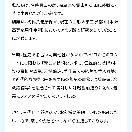
私たちは、名峰霊山の麓、福島県の霊山町掛田に終戦と同
時に生まれた新しい蔵です。
創業は、初代八巻彦保が、現在の山形大学工学部（旧米沢
高専応用化学科）においてアミノ酸の研究をしていたこと
に起代します。
当時、歴史ある古い同業他社が多い中で、ゼロからのスタ
ートにも関わらず新しい技術を追求し、伝統的な技術（木
製の糀板や蒸篭、天然醸造、手作業での糀菌の手入れ等）
と近代的な技術（米を蒸す時の蒸気の調節、温醸設備、冷
蔵設備等）を融合させて美味しい味噌醤油造りに勤め、着
実にファンを増やしてまいりました。
現在、三代目八巻達彦が、お客様に美味しいものを届けた
い一心で、厳しく点数をつけながら製造しております。